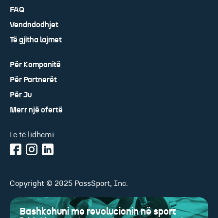
FAQ
Vendndodhjet
Të gjitha lajmet
Për Kompanitë
Për Partnerët
Për Ju
Merr një ofertë
Le të lidhemi:
Copyright © 2025 PassSport, Inc.
Bashkohuni me revolucionin në sport