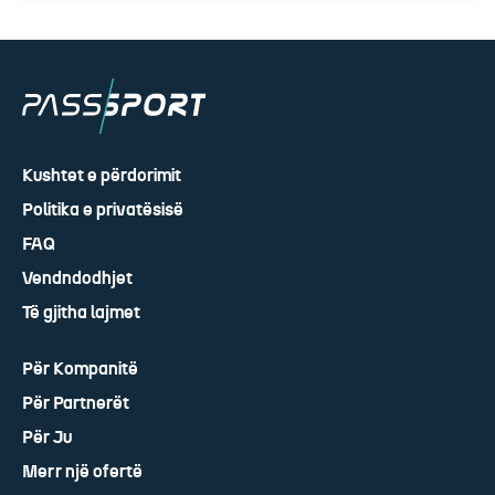
Kushtet e përdorimit
Politika e privatësisë
FAQ
Vendndodhjet
Të gjitha lajmet
Për Kompanitë
Për Partnerët
Për Ju
Merr një ofertë