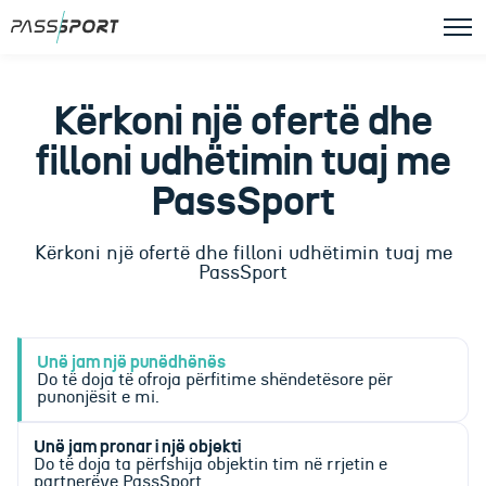
Kërkoni një ofertë dhe
filloni udhëtimin tuaj me
PassSport
Kërkoni një ofertë dhe filloni udhëtimin tuaj me
PassSport
Unë jam një punëdhënës
Do të doja të ofroja përfitime shëndetësore për
punonjësit e mi.
Unë jam pronar i një objekti
Do të doja ta përfshija objektin tim në rrjetin e
partnerëve PassSport.