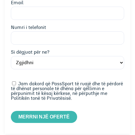
Email
Numri i telefonit
Si dëgjuat për ne?
Jam dakord që PassSport të ruajë dhe të përdorë
të dhënat personale të dhëna për qëllimin e
përpunimit të kësaj kërkese, në përputhje me
Politikën tonë të Privatësisë.
MERRNI NJË OFERTË