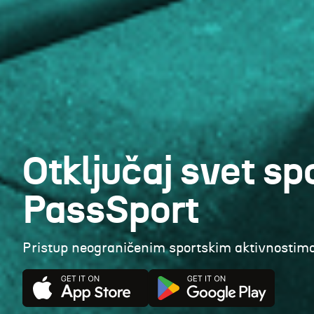
Otključaj svet sp
PassSport
Pristup neograničenim sportskim aktivnostima