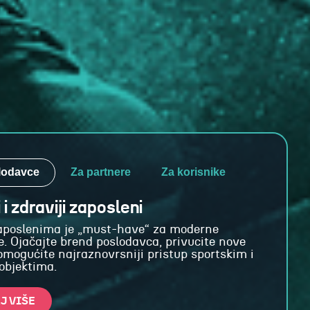
lodavce
Za partnere
Za korisnike
i i zdraviji zaposleni
zaposlenima je „must-have“ za moderne
. Ojačajte brend poslodavca, privucite nove
 omogućite najraznovrsniji pristup sportskim i
 objektima.
J VIŠE