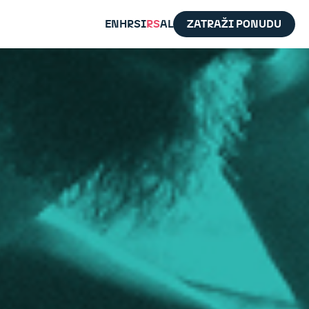
EN
HR
SI
RS
AL
ZATRAŽI PONUDU