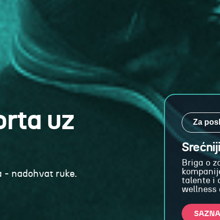
orta uz
Za pos
Srećnij
Briga o 
kompanije
 - nadohvat ruke.
talente i
wellness
SAZNA