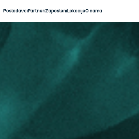
Poslodavci
Partneri
Zaposleni
Lokacije
O nama