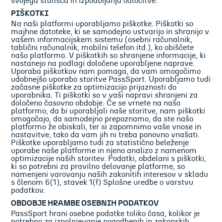
svojega stališča in izpodbijanja odločitve.
PIŠKOTKI
Na naši platformi uporabljamo piškotke. Piškotki so
majhne datoteke, ki se samodejno ustvarijo in shranijo v
vašem informacijskem sistemu (osebni računalnik,
tablični računalnik, mobilni telefon itd.), ko obiščete
našo platformo. V piškotkih so shranjene informacije, ki
nastanejo na podlagi določene uporabljene naprave.
Uporaba piškotkov nam pomaga, da vam omogočimo
udobnejšo uporabo storitve PassSport. Uporabljamo tudi
začasne piškotke za optimizacijo prijaznosti do
uporabnika. Ti piškotki so v vaši napravi shranjeni za
določeno časovno obdobje. Če se vrnete na našo
platformo, da bi uporabljali naše storitve, nam piškotki
omogočajo, da samodejno prepoznamo, da ste našo
platformo že obiskali, ter si zapomnimo vaše vnose in
nastavitve, tako da vam jih ni treba ponovno vnašati.
Piškotke uporabljamo tudi za statistično beleženje
uporabe naše platforme in njeno analizo z namenom
optimizacije naših storitev. Podatki, obdelani s piškotki,
ki so potrebni za pravilno delovanje platforme, so
namenjeni varovanju naših zakonitih interesov v skladu
s členom 6(1), stavek 1(f) Splošne uredbe o varstvu
podatkov.
OBDOBJE HRAMBE OSEBNIH PODATKOV
PassSport hrani osebne podatke toliko časa, kolikor je
potrebno za izpolnjevanje pogodbenih in zakonskih