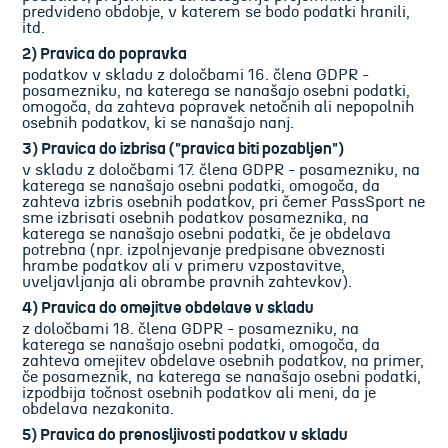
predvideno obdobje, v katerem se bodo podatki hranili,
itd.
2) Pravica do popravka
podatkov v skladu z določbami 16. člena GDPR -
posamezniku, na katerega se nanašajo osebni podatki,
omogoča, da zahteva popravek netočnih ali nepopolnih
osebnih podatkov, ki se nanašajo nanj.
3) Pravica do izbrisa ("pravica biti pozabljen")
v skladu z določbami 17. člena GDPR - posamezniku, na
katerega se nanašajo osebni podatki, omogoča, da
zahteva izbris osebnih podatkov, pri čemer PassSport ne
sme izbrisati osebnih podatkov posameznika, na
katerega se nanašajo osebni podatki, če je obdelava
potrebna (npr. izpolnjevanje predpisane obveznosti
hrambe podatkov ali v primeru vzpostavitve,
uveljavljanja ali obrambe pravnih zahtevkov).
4) Pravica do omejitve obdelave v skladu
z določbami 18. člena GDPR - posamezniku, na
katerega se nanašajo osebni podatki, omogoča, da
zahteva omejitev obdelave osebnih podatkov, na primer,
če posameznik, na katerega se nanašajo osebni podatki,
izpodbija točnost osebnih podatkov ali meni, da je
obdelava nezakonita.
5) Pravica do prenosljivosti podatkov v skladu