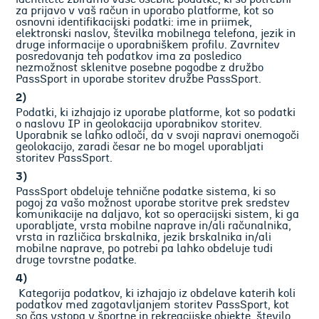
za prijavo v vaš račun in uporabo platforme, kot so
osnovni identifikacijski podatki: ime in priimek,
elektronski naslov, številka mobilnega telefona, jezik in
druge informacije o uporabniškem profilu. Zavrnitev
posredovanja teh podatkov ima za posledico
nezmožnost sklenitve posebne pogodbe z družbo
PassSport in uporabe storitev družbe PassSport.
2)
Podatki, ki izhajajo iz uporabe platforme, kot so podatki
o naslovu IP in geolokacija uporabnikov storitev.
Uporabnik se lahko odloči, da v svoji napravi onemogoči
geolokacijo, zaradi česar ne bo mogel uporabljati
storitev PassSport.
3)
PassSport obdeluje tehnične podatke sistema, ki so
pogoj za vašo možnost uporabe storitve prek sredstev
komunikacije na daljavo, kot so operacijski sistem, ki ga
uporabljate, vrsta mobilne naprave in/ali računalnika,
vrsta in različica brskalnika, jezik brskalnika in/ali
mobilne naprave, po potrebi pa lahko obdeluje tudi
druge tovrstne podatke.
4)
Kategorija podatkov, ki izhajajo iz obdelave katerih koli
podatkov med zagotavljanjem storitev PassSport, kot
so čas vstopa v športne in rekreacijske objekte, število