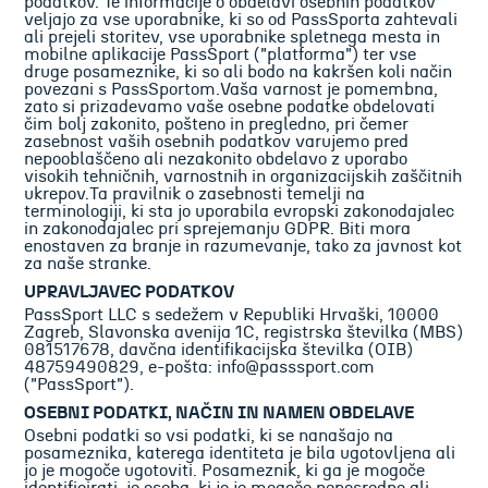
podatkov. Te informacije o obdelavi osebnih podatkov
veljajo za vse uporabnike, ki so od PassSporta zahtevali
ali prejeli storitev, vse uporabnike spletnega mesta in
mobilne aplikacije PassSport ("platforma") ter vse
druge posameznike, ki so ali bodo na kakršen koli način
povezani s PassSportom.Vaša varnost je pomembna,
zato si prizadevamo vaše osebne podatke obdelovati
čim bolj zakonito, pošteno in pregledno, pri čemer
zasebnost vaših osebnih podatkov varujemo pred
nepooblaščeno ali nezakonito obdelavo z uporabo
visokih tehničnih, varnostnih in organizacijskih zaščitnih
ukrepov.Ta pravilnik o zasebnosti temelji na
terminologiji, ki sta jo uporabila evropski zakonodajalec
in zakonodajalec pri sprejemanju GDPR. Biti mora
enostaven za branje in razumevanje, tako za javnost kot
za naše stranke.
UPRAVLJAVEC PODATKOV
PassSport LLC s sedežem v Republiki Hrvaški, 10000
Zagreb, Slavonska avenija 1C, registrska številka (MBS)
081517678, davčna identifikacijska številka (OIB)
48759490829, e-pošta: info@passsport.com
("PassSport").
OSEBNI PODATKI, NAČIN IN NAMEN OBDELAVE
Osebni podatki so vsi podatki, ki se nanašajo na
posameznika, katerega identiteta je bila ugotovljena ali
jo je mogoče ugotoviti. Posameznik, ki ga je mogoče