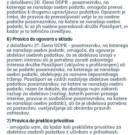
z določbami 20. člena GDPR - posamezniku, na
katerega se nanašajo osebni podatki, omogoča prenos
podatkov k drugemu upravljavcu podatkov. Opozoriti je
treba, da pravica do prenosljivosti velja le za osebne
podatke posameznikov, na katere se nanašajo osebni
podatki, ki so jih osebno posredovali družbi PassSport, in
kadar je to tehnično izvedljivo.
6) Pravica do ugovora v skladu
z določbami 21. člena GDPR - posamezniku, na katerega
se nanašajo osebni podatki, omogoča, da ugovarja
obdelavi osebnih podatkov, če se obdelava izvaja v
javnem interesu ali je potrebna zaradi zakonitega
interesa družbe PassSport (vključno s profiliranjem) ali
če se podatki posameznika, na katerega se nanašajo
osebni podatki, obdelujejo za namene neposrednega
trženja. PassSport se vzdrži nadaljnje obdelave osebnih
podatkov posameznikov, na katere se nanašajo osebni
podatki, razen če dokaže, da obstajajo nujni zakoniti
razlogi za obdelavo (razlogi, katerih pomen presega
interese, pravice in svoboščine posameznikov, na katere
se nanašajo osebni podatki), ali če je obdelava potrebna
za postavitev, uveljavljanje ali obrambo pravnih
zahtevkov.
7) Pravica do preklica privolitve
- omogoča vam, da kadar koli prekličete privolitev za
obdelavo osebnih podatkov z učinkom v prihodnosti.