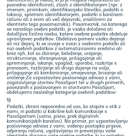
identificirati, je oseba, ki jo je mogoče neposredno ali
posredno identificirati, zlasti z identifikatorjem (npr. z
imenom, priimkom, identifikacijsko številko, podatki o
lokaciji, spletnim identifikatorjem, podatki o bančnem
računu ali z enim ali več dejavniki, značilnimi za
identiteto tega posameznika). Posameznik, na katerega
se nanašajo osebni podatki, je vsaka določena ali
določljiva fizična oseba, katere osebne podatke obdeluje
upravljavec podatkov. Obdelava pomeni vsako dejanje
ali niz dejanj, ki se izvaja v zvezi z osebnimi podatki ali
nizi osebnih podatkov z avtomatiziranimi sredstvi ali
brez njih, kot so zbiranje, beleženje, urejanje,
strukturiranje, shranjevanje, prilagajanje ali
spreminjanje, iskanje, vpogled, uporaba, razkritje s
prenosom, razširjanje ali drugo dajanje na voljo,
prilagajanje ali kombiniranje, omejevanje, brisanje ali
uničenje.Za vzpostavitev poslovnega odnosa z vami,
zagotavljanje storitev PassSport ter v drugih primerih,
povezanih s poslovanjem in storitvami PassSport,
obdelujemo naslednje kategorije osebnih podatkov:
1)
Podatki, zbrani neposredno od vas, ko stopite v stik z
nami, in podatki iz kakršne koli komunikacije s
PassSportom (ustno, pisno, prek digitalnih
komunikacijskih kanalov). Na primer, pri vzpostavljanju
poslovnega odnosa z vami, vodenju postopka prijave,
odpiranju računa, ugotavljanju in preverjanju vaše
identitete zbiramo vaše osebne podatke, ki so potrebni