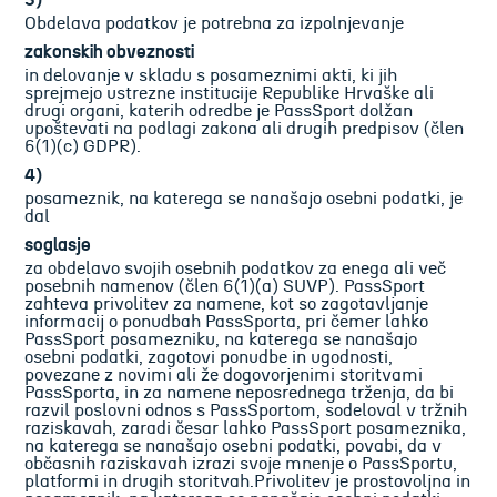
3)
Obdelava podatkov je potrebna za izpolnjevanje
zakonskih obveznosti
in delovanje v skladu s posameznimi akti, ki jih
sprejmejo ustrezne institucije Republike Hrvaške ali
drugi organi, katerih odredbe je PassSport dolžan
upoštevati na podlagi zakona ali drugih predpisov (člen
6(1)(c) GDPR).
4)
posameznik, na katerega se nanašajo osebni podatki, je
dal
soglasje
za obdelavo svojih osebnih podatkov za enega ali več
posebnih namenov (člen 6(1)(a) SUVP). PassSport
zahteva privolitev za namene, kot so zagotavljanje
informacij o ponudbah PassSporta, pri čemer lahko
PassSport posamezniku, na katerega se nanašajo
osebni podatki, zagotovi ponudbe in ugodnosti,
povezane z novimi ali že dogovorjenimi storitvami
PassSporta, in za namene neposrednega trženja, da bi
razvil poslovni odnos s PassSportom, sodeloval v tržnih
raziskavah, zaradi česar lahko PassSport posameznika,
na katerega se nanašajo osebni podatki, povabi, da v
občasnih raziskavah izrazi svoje mnenje o PassSportu,
platformi in drugih storitvah.Privolitev je prostovoljna in