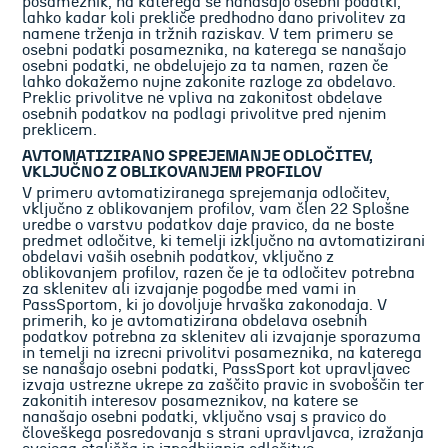
posameznik, na katerega se nanašajo osebni podatki,
lahko kadar koli prekliče predhodno dano privolitev za
namene trženja in tržnih raziskav. V tem primeru se
osebni podatki posameznika, na katerega se nanašajo
osebni podatki, ne obdelujejo za ta namen, razen če
lahko dokažemo nujne zakonite razloge za obdelavo.
Preklic privolitve ne vpliva na zakonitost obdelave
osebnih podatkov na podlagi privolitve pred njenim
preklicem.
AVTOMATIZIRANO SPREJEMANJE ODLOČITEV,
VKLJUČNO Z OBLIKOVANJEM PROFILOV
V primeru avtomatiziranega sprejemanja odločitev,
vključno z oblikovanjem profilov, vam člen 22 Splošne
uredbe o varstvu podatkov daje pravico, da ne boste
predmet odločitve, ki temelji izključno na avtomatizirani
obdelavi vaših osebnih podatkov, vključno z
oblikovanjem profilov, razen če je ta odločitev potrebna
za sklenitev ali izvajanje pogodbe med vami in
PassSportom, ki jo dovoljuje hrvaška zakonodaja. V
primerih, ko je avtomatizirana obdelava osebnih
podatkov potrebna za sklenitev ali izvajanje sporazuma
in temelji na izrecni privolitvi posameznika, na katerega
se nanašajo osebni podatki, PassSport kot upravljavec
izvaja ustrezne ukrepe za zaščito pravic in svoboščin ter
zakonitih interesov posameznikov, na katere se
nanašajo osebni podatki, vključno vsaj s pravico do
človeškega posredovanja s strani upravljavca, izražanja