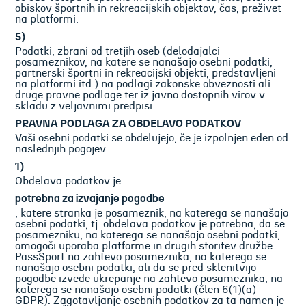
obiskov športnih in rekreacijskih objektov, čas, preživet
na platformi.
5)
Podatki, zbrani od tretjih oseb (delodajalci
posameznikov, na katere se nanašajo osebni podatki,
partnerski športni in rekreacijski objekti, predstavljeni
na platformi itd.) na podlagi zakonske obveznosti ali
druge pravne podlage ter iz javno dostopnih virov v
skladu z veljavnimi predpisi.
PRAVNA PODLAGA ZA OBDELAVO PODATKOV
Vaši osebni podatki se obdelujejo, če je izpolnjen eden od
naslednjih pogojev:
1)
Obdelava podatkov je
potrebna za izvajanje pogodbe
, katere stranka je posameznik, na katerega se nanašajo
osebni podatki, tj. obdelava podatkov je potrebna, da se
posamezniku, na katerega se nanašajo osebni podatki,
omogoči uporaba platforme in drugih storitev družbe
PassSport na zahtevo posameznika, na katerega se
nanašajo osebni podatki, ali da se pred sklenitvijo
pogodbe izvede ukrepanje na zahtevo posameznika, na
katerega se nanašajo osebni podatki (člen 6(1)(a)
GDPR). Zagotavljanje osebnih podatkov za ta namen je