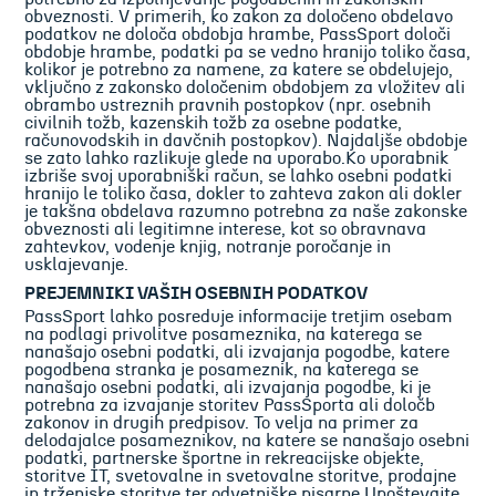
obveznosti. V primerih, ko zakon za določeno obdelavo
podatkov ne določa obdobja hrambe, PassSport določi
obdobje hrambe, podatki pa se vedno hranijo toliko časa,
kolikor je potrebno za namene, za katere se obdelujejo,
vključno z zakonsko določenim obdobjem za vložitev ali
obrambo ustreznih pravnih postopkov (npr. osebnih
civilnih tožb, kazenskih tožb za osebne podatke,
računovodskih in davčnih postopkov). Najdaljše obdobje
se zato lahko razlikuje glede na uporabo.Ko uporabnik
izbriše svoj uporabniški račun, se lahko osebni podatki
hranijo le toliko časa, dokler to zahteva zakon ali dokler
je takšna obdelava razumno potrebna za naše zakonske
obveznosti ali legitimne interese, kot so obravnava
zahtevkov, vodenje knjig, notranje poročanje in
usklajevanje.
PREJEMNIKI VAŠIH OSEBNIH PODATKOV
PassSport lahko posreduje informacije tretjim osebam
na podlagi privolitve posameznika, na katerega se
nanašajo osebni podatki, ali izvajanja pogodbe, katere
pogodbena stranka je posameznik, na katerega se
nanašajo osebni podatki, ali izvajanja pogodbe, ki je
potrebna za izvajanje storitev PassSporta ali določb
zakonov in drugih predpisov. To velja na primer za
delodajalce posameznikov, na katere se nanašajo osebni
podatki, partnerske športne in rekreacijske objekte,
storitve IT, svetovalne in svetovalne storitve, prodajne
in trženjske storitve ter odvetniške pisarne.Upoštevajte,