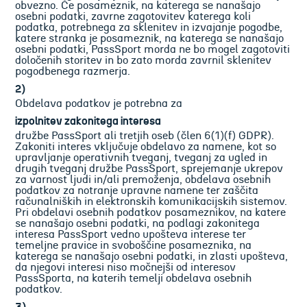
obvezno. Če posameznik, na katerega se nanašajo
osebni podatki, zavrne zagotovitev katerega koli
podatka, potrebnega za sklenitev in izvajanje pogodbe,
katere stranka je posameznik, na katerega se nanašajo
osebni podatki, PassSport morda ne bo mogel zagotoviti
določenih storitev in bo zato morda zavrnil sklenitev
pogodbenega razmerja.
2)
Obdelava podatkov je potrebna za
izpolnitev zakonitega interesa
družbe PassSport ali tretjih oseb (člen 6(1)(f) GDPR).
Zakoniti interes vključuje obdelavo za namene, kot so
upravljanje operativnih tveganj, tveganj za ugled in
drugih tveganj družbe PassSport, sprejemanje ukrepov
za varnost ljudi in/ali premoženja, obdelava osebnih
podatkov za notranje upravne namene ter zaščita
računalniških in elektronskih komunikacijskih sistemov.
Pri obdelavi osebnih podatkov posameznikov, na katere
se nanašajo osebni podatki, na podlagi zakonitega
interesa PassSport vedno upošteva interese ter
temeljne pravice in svoboščine posameznika, na
katerega se nanašajo osebni podatki, in zlasti upošteva,
da njegovi interesi niso močnejši od interesov
PassSporta, na katerih temelji obdelava osebnih
podatkov.