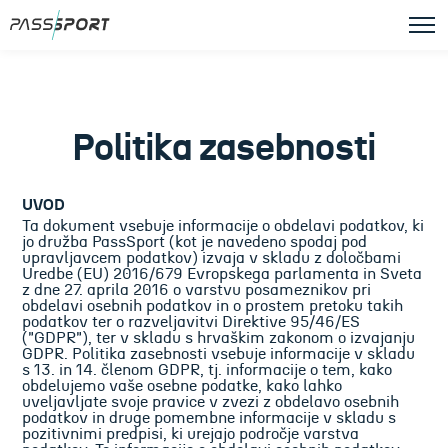
Politika zasebnosti
UVOD
Ta dokument vsebuje informacije o obdelavi podatkov, ki
jo družba PassSport (kot je navedeno spodaj pod
upravljavcem podatkov) izvaja v skladu z določbami
Uredbe (EU) 2016/679 Evropskega parlamenta in Sveta
z dne 27. aprila 2016 o varstvu posameznikov pri
obdelavi osebnih podatkov in o prostem pretoku takih
podatkov ter o razveljavitvi Direktive 95/46/ES
("GDPR"), ter v skladu s hrvaškim zakonom o izvajanju
GDPR. Politika zasebnosti vsebuje informacije v skladu
s 13. in 14. členom GDPR, tj. informacije o tem, kako
obdelujemo vaše osebne podatke, kako lahko
uveljavljate svoje pravice v zvezi z obdelavo osebnih
podatkov in druge pomembne informacije v skladu s
pozitivnimi predpisi, ki urejajo področje varstva