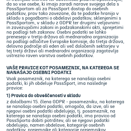
da so vse osebe, ki imajo zaradi narave svojega dela s
PassSportom ali za PassSport dostop do osebnih
podatkov, prav tako zavezane, da te podatke hranijo v
skladu s pogodbami o obdelavi podatkov, sklenjenimi s
PassSportom, v skladu z GDPR ter drugimi veljavnimi
in zavezujočimi zakoni in podzakonskimi akti, sprejetimi
na podlagi teh zakonov. Osebni podatki se lahko
prenesejo v tretjo državo ali mednarodno organizacijo
na podlagi odločitve Evropske komisije, da tretja država,
delovno področje ali eden ali več določenih sektorjev v
tej tretji državi ali mednarodni organizaciji zagotavlja
ustrezno raven varstva osebnih podatkov.
VAŠE PRAVICE KOT POSAMEZNIK, NA KATEREGA SE
NANAŠAJO OSEBNI PODATKI
Vsak posameznik, na katerega se nanašajo osebni
podatki, ki jih obdeluje PassSport, ima naslednje
pravice:
1) Pravica do obveščenosti v skladu
z določbami 15. člena GDPR - posamezniku, na katerega
se nanašajo osebni podatki, omogoča, da izve, ali se
njegovi osebni podatki obdelujejo, tj. posameznik, na
katerega se nanašajo osebni podatki, ima pravico od
PassSporta dobiti potrditev, ali se njegovi podatki
obdelujejo, namen obdelave, kategorije osebnih
podatkov, prejemnike ali kategorije prejemnikov,