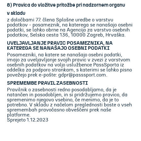
8) Pravica do vložitve pritožbe pri nadzornem organu
v skladu
z določbami 77. člena Splošne uredbe o varstvu
podatkov - posameznik, na katerega se nanašajo osebni
podatki, se lahko obrne na Agencijo za varstvo osebnih
podatkov, Selska cesta 136, 10000 Zagreb, Hrvaška.
UVELJAVLJANJE PRAVIC POSAMEZNIKA, NA
KATEREGA SE NANAŠAJO OSEBNI PODATKI
Posamezniki, na katere se nanašajo osebni podatki,
imajo za uveljavljanje svojih pravic v zvezi z varstvom
osebnih podatkov na voljo uslužbence PassSporta iz
oddelka za podporo strankam, s katerimi se lahko pisno
povežejo prek e-pošte: gdpr@passsport.com.
SPREMEMBE PRAVIL ZASEBNOSTI
Pravilnik o zasebnosti redno posodabljamo, da je
natančen in posodobljen, in si pridržujemo pravico, da
spremenimo njegovo vsebino, če menimo, da je to
potrebno. V skladu z načelom preglednosti boste o vseh
spremembah pravočasno obveščeni prek naše
platforme.
Sprejeto 1.12.2023